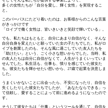
そしてそんな私たちが提供する事業によって、
多くの女性たちが「自分を愛し、輝く女性」を実現するこ
と。
このパーパスにたどり着いたのは、お客様からのこんな言葉
がきっかけです
「ロイブで働く女性は、皆いきいきと笑顔で輝いている」。
でも、私たちはもともと、自分にあまり自信がなく、そんな
自分自身を変えたいと願っていた女の子たちでした。私がロ
イブを創業したのも、そんな風に過ごしていた友人たちを
「助けたい」という、ごく小さな想いからでした。当時、私
の友人たちは自分に自信がなくて、人生がうまくいっていま
せんでした。私生活も、仕事も、憤りを感じていた彼女た
ち。彼女たちを輝かせたい想いから、27歳で起業を決意しま
した。
うまくいかないことに出会ったら、不安になったり、自信を
失くしたりした彼女たちでしたが、「あなたならできる」っ
て信頼し、愛することによって前に進めるようになったので
す。
そうして彼女たちは「仕事」というツールを通して、自信を