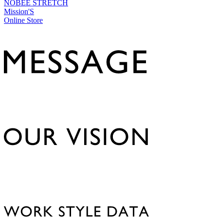
NOBEE STRETCH
Mission'S
Online Store