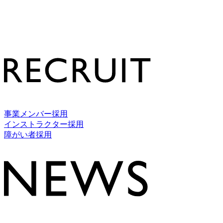
事業メンバー採用
インストラクター採用
障がい者採用