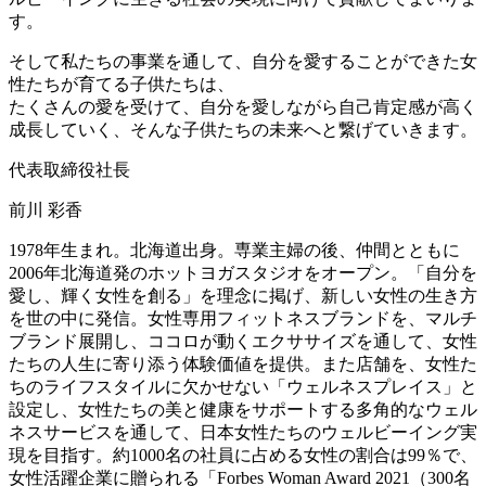
す。
そして私たちの事業を通して、自分を愛することができた女
性たちが育てる子供たちは、
たくさんの愛を受けて、自分を愛しながら自己肯定感が高く
成長していく、そんな子供たちの未来へと繋げていきます。
代表取締役社長
前川 彩香
1978年生まれ。北海道出身。専業主婦の後、仲間とともに
2006年北海道発のホットヨガスタジオをオープン。「自分を
愛し、輝く女性を創る」を理念に掲げ、新しい女性の生き方
を世の中に発信。女性専用フィットネスブランドを、マルチ
ブランド展開し、ココロが動くエクササイズを通して、女性
たちの人生に寄り添う体験価値を提供。また店舗を、女性た
ちのライフスタイルに欠かせない「ウェルネスプレイス」と
設定し、女性たちの美と健康をサポートする多角的なウェル
ネスサービスを通して、日本女性たちのウェルビーイング実
現を目指す。約1000名の社員に占める女性の割合は99％で、
女性活躍企業に贈られる「Forbes Woman Award 2021（300名