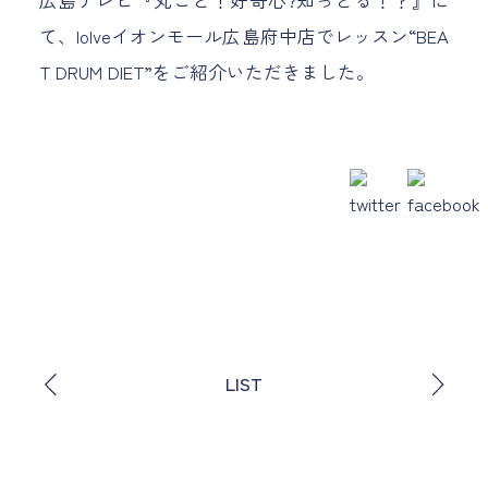
広島テレビ『丸ごと！好奇心?知っとる！？』に
て、loIveイオンモール広島府中店でレッスン“BEA
T DRUM DIET”をご紹介いただきました。
LIST